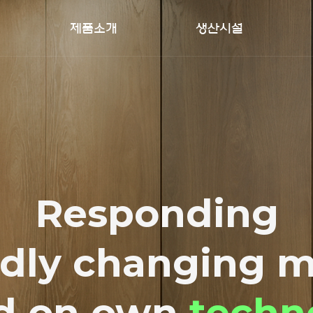
제품소개
생산시설
PET SOLID
생산공정
공
SHEET
시설현황
홍
PRINT DECO
Q&
SHEET
온
제품소재 및 제품군
ing the PET ind
will create a sp
Responding
utstanding
idly changing 
nature with co
tec
d on own
chnology
DS KOREA
and ef
techn