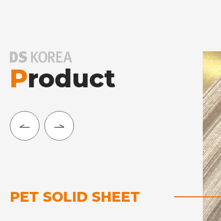
P
roduct
PET SOLID SHEET