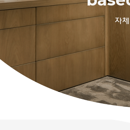
끊임없는 기
자체
뛰어난