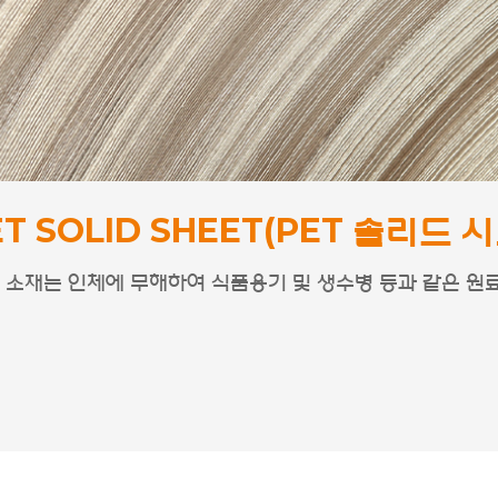
ET SOLID SHEET(PET 솔리드 시
RINT DECO SHEET
품소재 및 제품군
T 소재는 인체에 무해하여 식품용기 및 생수병 등과 같은 원