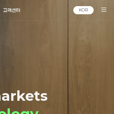
고객센터
KOR
지사항
보자료실
A
라인문의
ustry
ace
markets
nstant
hnology
fort
ology