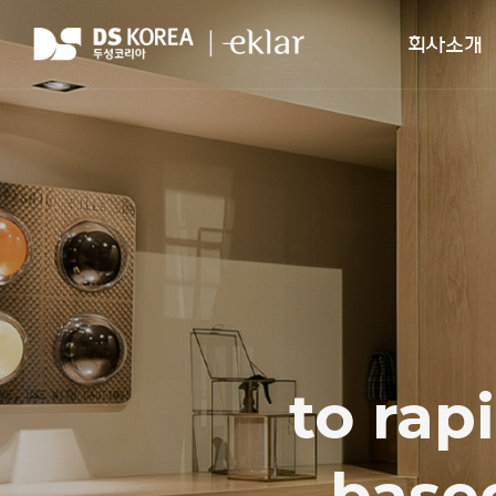
회사소개
기업개요
경영이념
연혁
조직도
인증현황
Lead
I 
CI/BI 소개
오시는길
with o
to rap
with 
base
te